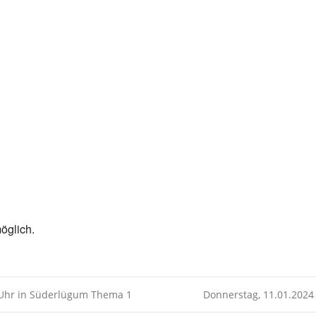
Kalender
iCalendar
öglich.
0 Uhr in Süderlügum Thema 1
Donnerstag, 11.01.2024