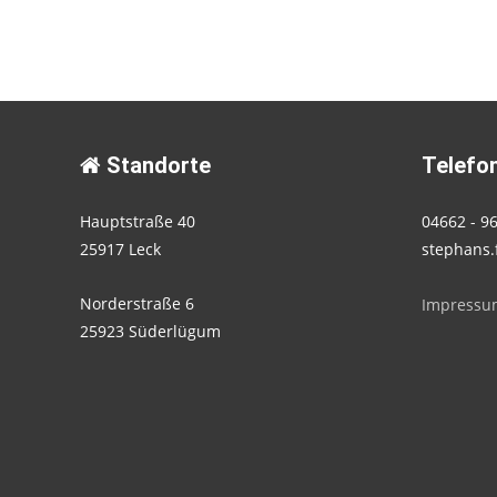
navigation
Standorte
Telefon
Hauptstraße 40
04662 - 9
25917 Leck
stephans.
Norderstraße 6
Impressu
25923 Süderlügum