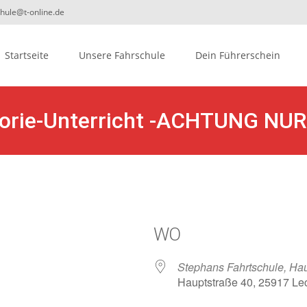
chule@t-online.de
ip
Startseite
Unsere Fahrschule
Dein Führerschein
ontent
orie-Unterricht -ACHTUNG NUR 
1
WO
Stephans Fahrtschule, Hau
Hauptstraße 40, 25917 Le