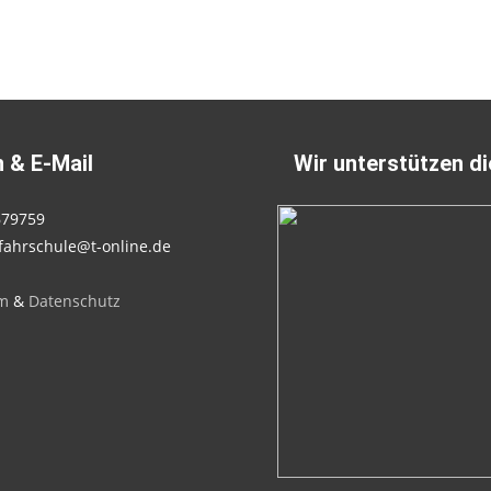
 & E-Mail
Wir unterstützen d
679759
fahrschule@t-online.de
m
&
Datenschutz