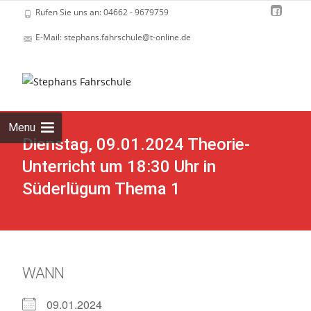
Rufen Sie uns an: 04662 - 9679759
E-Mail: stephans.fahrschule@t-online.de
Skip
to
cont
Menu
Dienstag, 09.01.2024 Theorie-
Unterricht um 18:30 Uhr in
Süderlügum Thema 1
WANN
09.01.2024