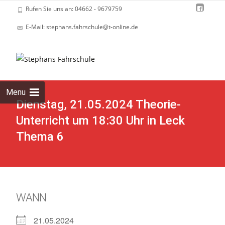
Rufen Sie uns an: 04662 - 9679759
E-Mail: stephans.fahrschule@t-online.de
Skip
to
cont
Menu
Dienstag, 21.05.2024 Theorie-
Unterricht um 18:30 Uhr in Leck
Thema 6
WANN
21.05.2024