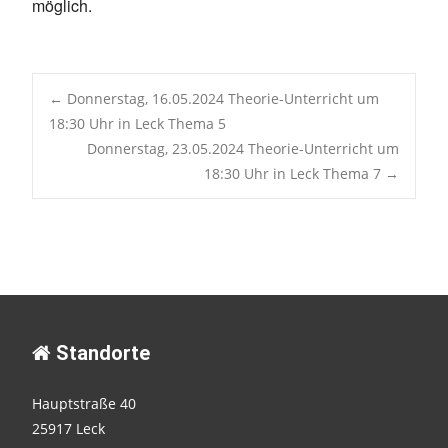
möglich.
Post
←
Donnerstag, 16.05.2024 Theorie-Unterricht um
18:30 Uhr in Leck Thema 5
Donnerstag, 23.05.2024 Theorie-Unterricht um
navigation
18:30 Uhr in Leck Thema 7
→
Standorte
Hauptstraße 40
25917 Leck