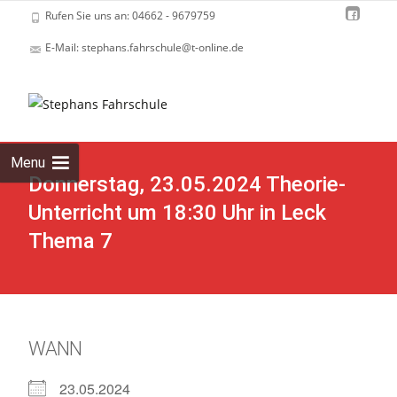
Rufen Sie uns an: 04662 - 9679759
E-Mail: stephans.fahrschule@t-online.de
Skip
to
cont
Menu
Donnerstag, 23.05.2024 Theorie-
Unterricht um 18:30 Uhr in Leck
Thema 7
WANN
23.05.2024