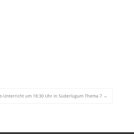
Office 365
Outlook Live
ie-Unterricht um 18:30 Uhr in Süderlügum Thema 7
→