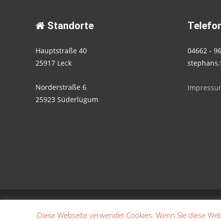
Standorte
Telefon
Hauptstraße 40
04662 - 9
25917 Leck
stephans.
Norderstraße 6
Impressu
25923 Süderlügum
Copyright © Stephans Fahrschule
Diese Webseite verwendet Cookies. Wenn Sie diese Web