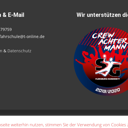
 & E-Mail
Wir unterstützen d
679759
fahrschule@t-online.de
m
&
Datenschutz
seite weiterhin nutzen, stimmen Sie der Verwendung von Cookies 