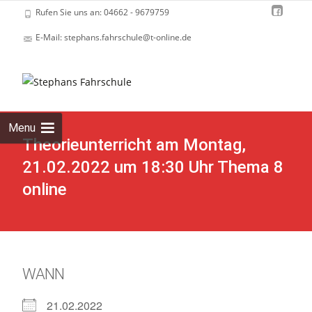
Rufen Sie uns an: 04662 - 9679759
E-Mail: stephans.fahrschule@t-online.de
Skip
to
cont
Menu
Theorieunterricht am Montag,
21.02.2022 um 18:30 Uhr Thema 8
online
WANN
21.02.2022