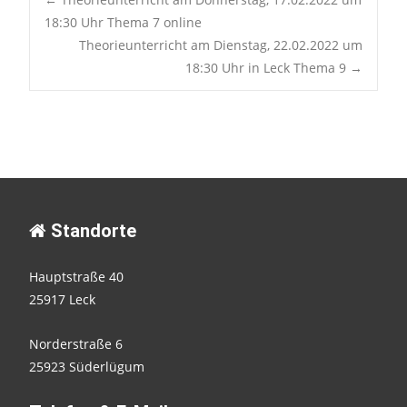
Post
18:30 Uhr Thema 7 online
Theorieunterricht am Dienstag, 22.02.2022 um
navigation
18:30 Uhr in Leck Thema 9
→
Standorte
Hauptstraße 40
25917 Leck
Norderstraße 6
25923 Süderlügum