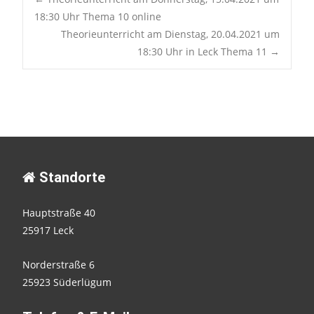
Post
18:30 Uhr Thema 10 online
Theorieunterricht am Dienstag, 20.04.2021 um
navigation
18:30 Uhr in Leck Thema 11
→
Standorte
Hauptstraße 40
25917 Leck
Norderstraße 6
25923 Süderlügum