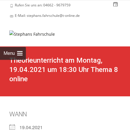
Rufen Sie uns an: 04662 - 9679759
E-Mail: stephans.fahrschule@t-online.de
Skip
to
cont
Menu
Theorieunterricht am Montag,
19.04.2021 um 18:30 Uhr Thema 8
online
WANN
19.04.2021