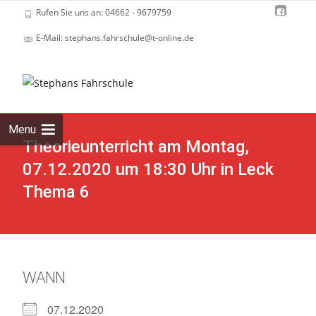
Rufen Sie uns an: 04662 - 9679759
E-Mail: stephans.fahrschule@t-online.de
Skip
to
cont
Menu
Theorieunterricht am Montag,
07.12.2020 um 18:30 Uhr in Leck
Thema 6
WANN
07.12.2020