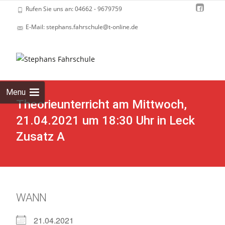
Rufen Sie uns an: 04662 - 9679759
E-Mail: stephans.fahrschule@t-online.de
Skip
to
cont
Menu
Theorieunterricht am Mittwoch,
21.04.2021 um 18:30 Uhr in Leck
Zusatz A
WANN
21.04.2021