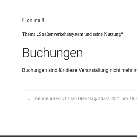
ICS herunterladen
Google 
!!! online!!!
Thema „
Straßenverkehrssystem und seine Nutzung
“
Buchungen
Buchungen sind für diese Veranstaltung nicht mehr m
Post
←
Theorieunterricht am Dienstag, 20.07.2021 um 18:
navigation