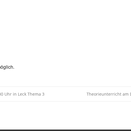
Kalender
iCalendar
öglich.
30 Uhr in Leck Thema 3
Theorieunterricht am 