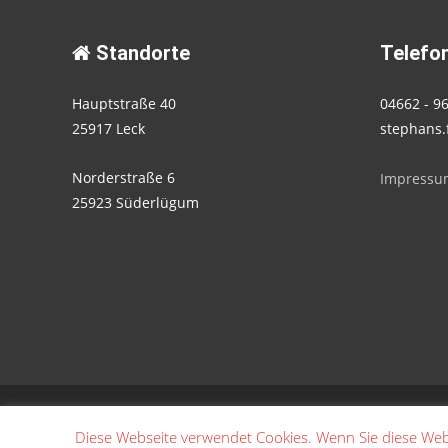
Standorte
Telefon
Hauptstraße 40
04662 - 9
25917 Leck
stephans.
Norderstraße 6
Impressu
25923 Süderlügum
Copyright © Stephans Fahrschule
Diese Webseite verwendet Cookies. Wenn Sie diese Web