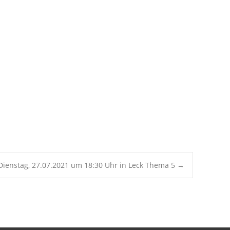
Office 365
Outlook Live
Dienstag, 27.07.2021 um 18:30 Uhr in Leck Thema 5
→