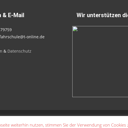
 & E-Mail
Wir unterstützen d
679759
fahrschule@t-online.de
m
&
Datenschutz
seite weiterhin nutzen, stimmen Sie der Verwendung von Cookies 