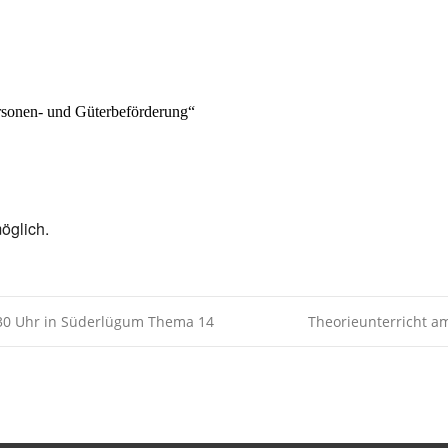
Kalender
iCalendar
rsonen- und Güterbeförderung
“
öglich.
:30 Uhr in Süderlügum Thema 14
Theorieunterricht a