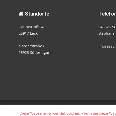
Standorte
Telefon
Hauptstraße 40
04662 - 9
25917 Leck
stephans.
Norderstraße 6
Impressu
25923 Süderlügum
Copyright © Stephans Fahrschule
Diese Webseite verwendet Cookies. Wenn Sie diese Web