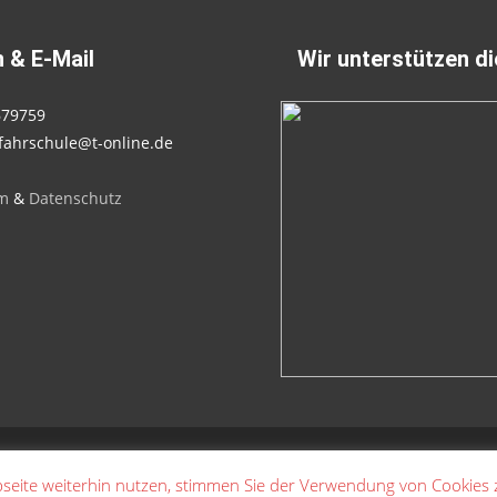
 & E-Mail
Wir unterstützen d
679759
fahrschule@t-online.de
m
&
Datenschutz
seite weiterhin nutzen, stimmen Sie der Verwendung von Cookies 