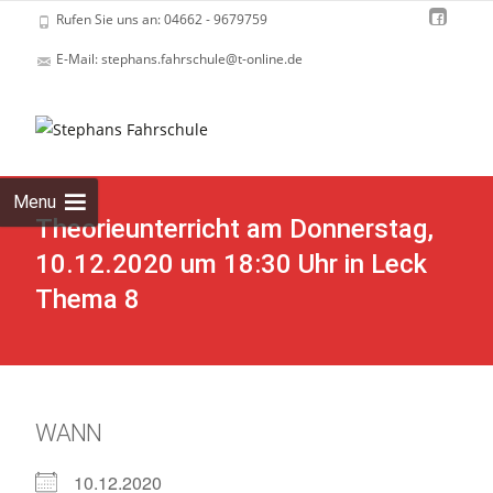
Rufen Sie uns an: 04662 - 9679759
E-Mail: stephans.fahrschule@t-online.de
Skip
to
cont
Menu
Theorieunterricht am Donnerstag,
10.12.2020 um 18:30 Uhr in Leck
Thema 8
WANN
10.12.2020