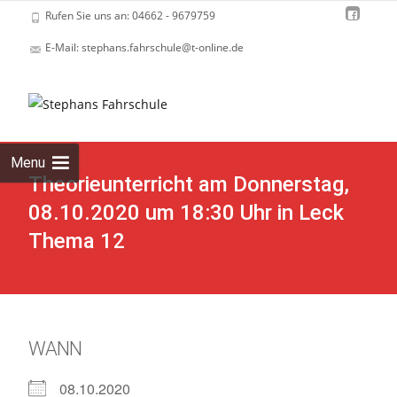
Rufen Sie uns an: 04662 - 9679759
E-Mail: stephans.fahrschule@t-online.de
Skip
to
cont
Menu
Theorieunterricht am Donnerstag,
08.10.2020 um 18:30 Uhr in Leck
Thema 12
WANN
08.10.2020