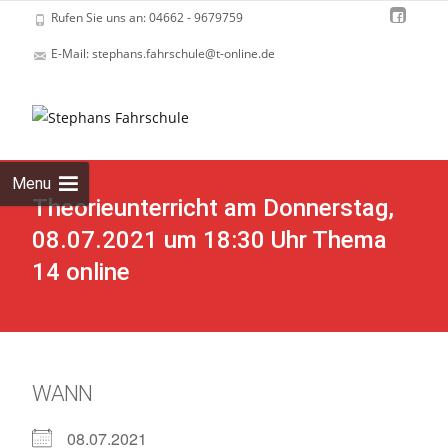
Rufen Sie uns an: 04662 - 9679759
E-Mail: stephans.fahrschule@t-online.de
Skip
to
cont
Menu
Theorieunterricht am Donnerstag,
08.07.2021 um 18:30 Uhr Thema
14 online
WANN
08.07.2021