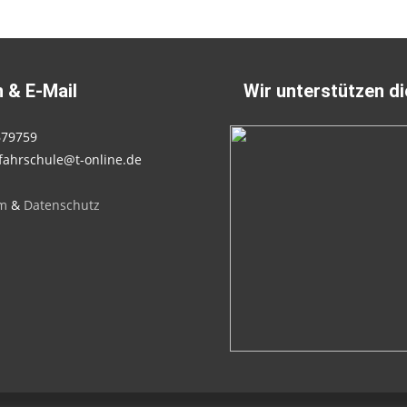
 & E-Mail
Wir unterstützen d
679759
fahrschule@t-online.de
m
&
Datenschutz