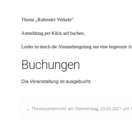
ICS herunterladen
Google 
Thema „
Ruhender Verkehr
“
Anmeldung per Klick auf buchen.
Leider ist durch die Abstandsregelung nur eine begrenzte An
Buchungen
Die Veranstaltung ist ausgebucht.
Post
←
Theorieunterricht am Donnerstag, 20.05.2021 um 
navigation