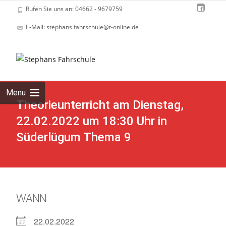
Rufen Sie uns an: 04662 - 9679759
E-Mail: stephans.fahrschule@t-online.de
Skip
to
cont
Menu
Theorieunterricht am Dienstag,
22.02.2022 um 18:30 Uhr in
Süderlügum Thema 9
WANN
22.02.2022