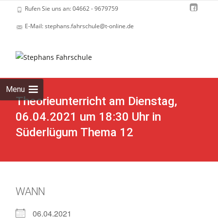
Rufen Sie uns an: 04662 - 9679759
E-Mail: stephans.fahrschule@t-online.de
Skip
to
cont
Menu
Theorieunterricht am Dienstag,
06.04.2021 um 18:30 Uhr in
Süderlügum Thema 12
WANN
06.04.2021