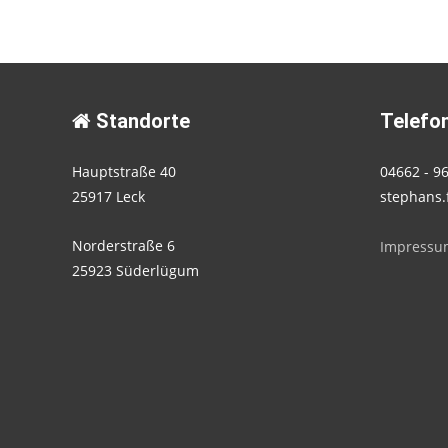
navigation
Standorte
Telefon
Hauptstraße 40
04662 - 9
25917 Leck
stephans.
Norderstraße 6
Impressu
25923 Süderlügum