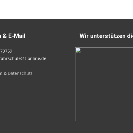
 & E-Mail
Wir unterstützen d
679759
fahrschule@t-online.de
m
&
Datenschutz