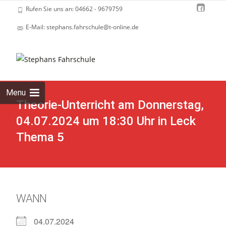
Rufen Sie uns an: 04662 - 9679759
E-Mail: stephans.fahrschule@t-online.de
Skip
to
cont
Menu
Theorie-Unterricht am Donnerstag,
04.07.2024 um 18:30 Uhr in Leck
Thema 5
WANN
04.07.2024