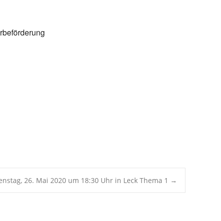
Office 365
Outlook Live
erbeförderung
enstag, 26. Mai 2020 um 18:30 Uhr in Leck Thema 1
→