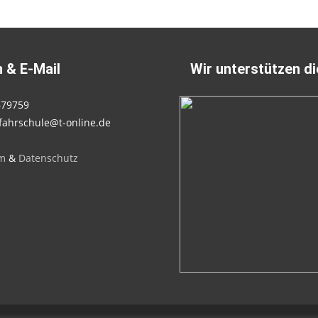
 & E-Mail
Wir unterstützen d
679759
fahrschule@t-online.de
m
&
Datenschutz