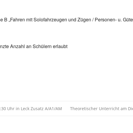
Kalender
iCalendar
sse B „Fahren mit Solofahrzeugen und Zügen / Personen- u. Güt
enzte Anzahl an Schülern erlaubt
:30 Uhr in Leck Zusatz A/A1/AM
Theoretischer Unterricht am Di