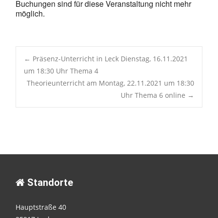
Buchungen sind für diese Veranstaltung nicht mehr
möglich.
Post
←
Präsenz-Unterricht in Leck Dienstag, 16.11.2021
um 18:30 Uhr Thema 4
Theorieunterricht am Montag, 22.11.2021 um 18:30
navigation
Uhr Thema 6 online
→
Standorte
Hauptstraße 40