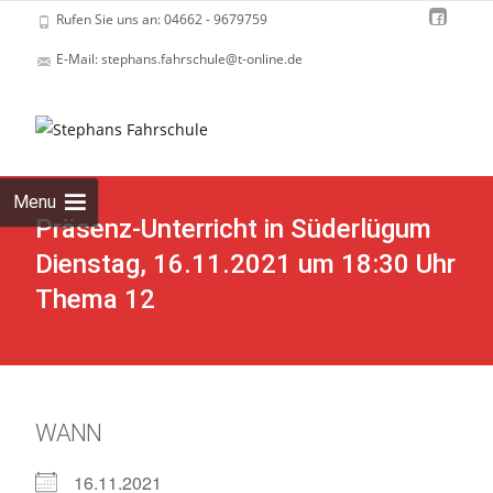
Rufen Sie uns an: 04662 - 9679759
E-Mail: stephans.fahrschule@t-online.de
Skip
to
cont
Menu
Präsenz-Unterricht in Süderlügum
Dienstag, 16.11.2021 um 18:30 Uhr
Thema 12
WANN
16.11.2021