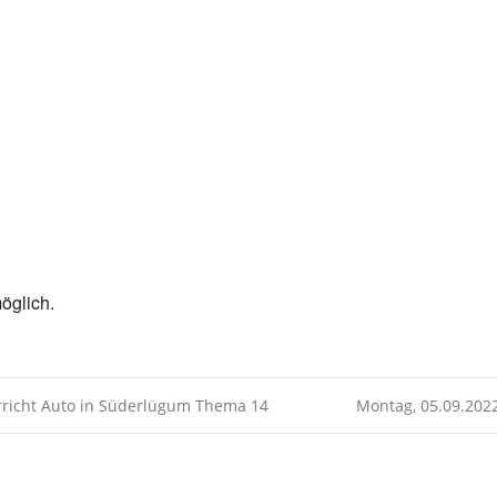
Kalender
iCalendar
öglich.
rricht Auto in Süderlügum Thema 14
Montag, 05.09.202