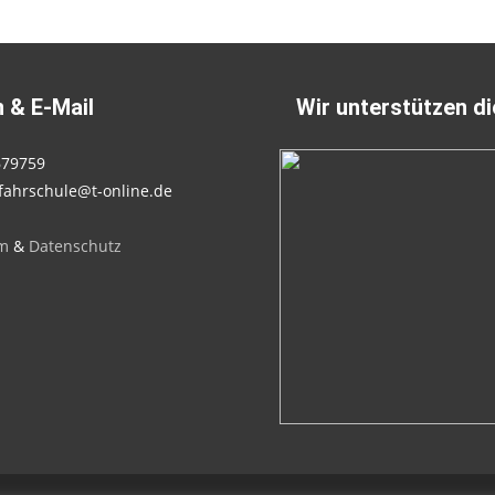
 & E-Mail
Wir unterstützen d
679759
fahrschule@t-online.de
m
&
Datenschutz