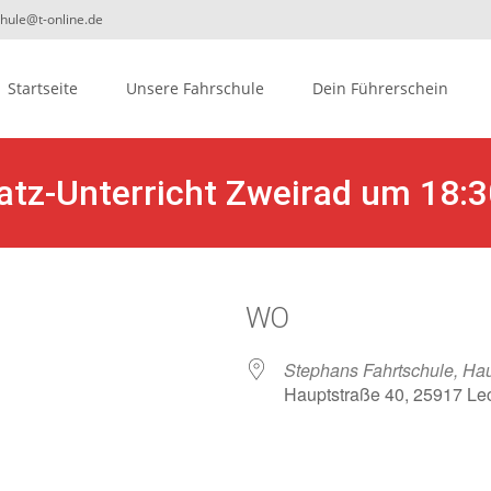
chule@t-online.de
ip
Startseite
Unsere Fahrschule
Dein Führerschein
ontent
atz-Unterricht Zweirad um 18:3
WO
Stephans Fahrtschule, Hau
Hauptstraße 40, 25917 Le