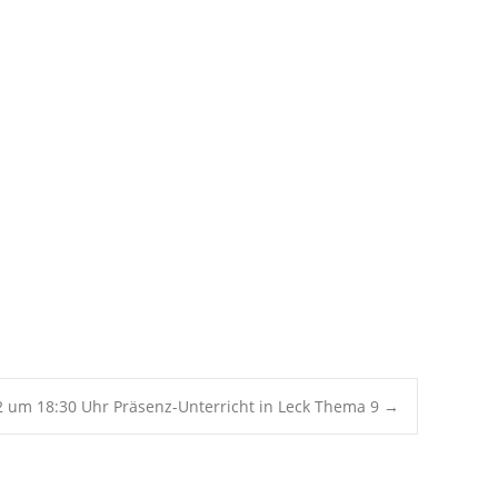
Office 365
Outlook Live
2 um 18:30 Uhr Präsenz-Unterricht in Leck Thema 9
→