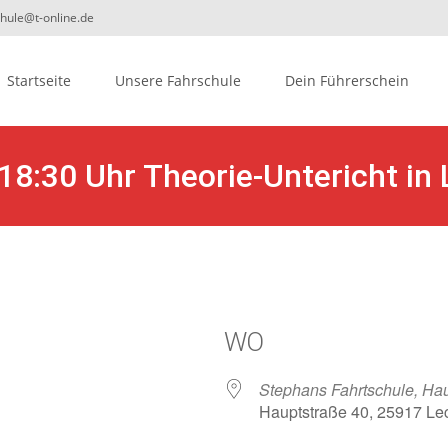
chule@t-online.de
ip
Startseite
Unsere Fahrschule
Dein Führerschein
ontent
18:30 Uhr Theorie-Untericht i
 #4
WO
Stephans Fahrtschule, Hau
Hauptstraße 40, 25917 Le