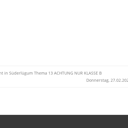
Kalender
iCalendar
icht in Süderlügum Thema 13 ACHTUNG NUR KLASSE B
Donnerstag, 27.02.20