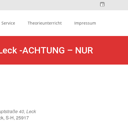
Service
Theorieunterricht
Impressum
n Leck -ACHTUNG – NUR
ptstraße 40, Leck
ck, S-H, 25917