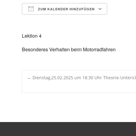
ZUM KALENDER HINZUFÜGEN
ICS herunterladen
Google 
Lektion 4
Besonderes Verhalten beim Motorradfahren
Post
←
Dienstag,25.02.2025 um 18:30 Uhr Theorie-Unter
navigation