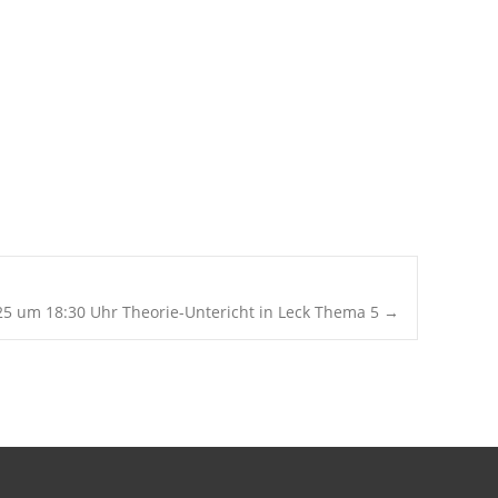
Office 365
Outlook Live
25 um 18:30 Uhr Theorie-Untericht in Leck Thema 5
→