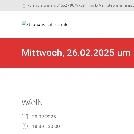
Rufen Sie uns an: 04662 - 9679759
E-Mail: stephans.fahrs
Sk
to
c
Mittwoch, 26.02.2025 um 
Zweirad-Klassen Zusatz A
WANN
26.02.2025
18:30 - 20:00