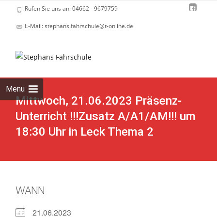
Rufen Sie uns an: 04662 - 9679759
E-Mail: stephans.fahrschule@t-online.de
Skip
to
cont
Menu
Mittwoch, 21.06.2023 Präsenz-
Unterricht !!!Zusatz A/A1/AM!!! um
18:30 Uhr in Leck Thema 2
WANN
21.06.2023