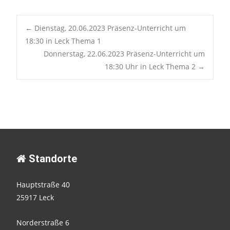
Post
←
Dienstag, 20.06.2023 Präsenz-Unterricht um
18:30 in Leck Thema 1
Donnerstag, 22.06.2023 Präsenz-Unterricht um
navigation
18:30 Uhr in Leck Thema 2
→
Standorte
Hauptstraße 40
25917 Leck
Norderstraße 6