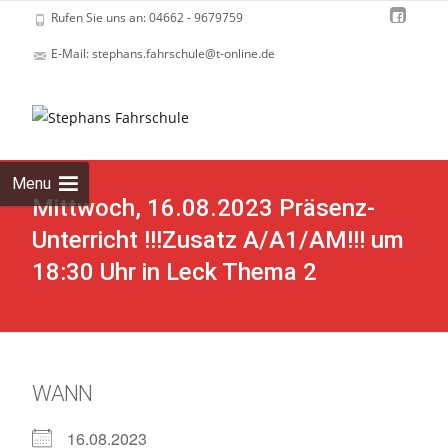
Rufen Sie uns an: 04662 - 9679759
E-Mail: stephans.fahrschule@t-online.de
Skip
to
cont
Menu
Mittwoch, 16.08.2023 Präsenz-
Unterricht !!!Zusatz A/A1/AM!!! um
18:30 Uhr in Leck Thema 2
WANN
16.08.2023