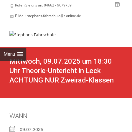
Rufen Sie uns an: 04662 - 9679759
E-Mail: stephans.fahrschule@t-online.de
Skip
to
cont
Menu
Mittwoch, 09.07.2025 um 18:30
Uhr Theorie-Untericht in Leck
ACHTUNG NUR Zweirad-Klassen
WANN
09.07.2025