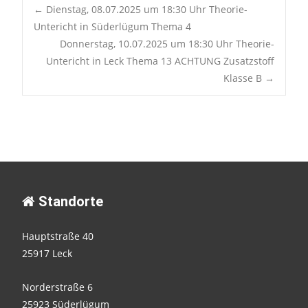
Post
←
Dienstag, 08.07.2025 um 18:30 Uhr Theorie-
Untericht in Süderlügum Thema 4
Donnerstag, 10.07.2025 um 18:30 Uhr Theorie-
navigation
Untericht in Leck Thema 13 ACHTUNG Zusatzstoff
Klasse B
→
Standorte
Hauptstraße 40
25917 Leck
Norderstraße 6
25923 Süderlügum