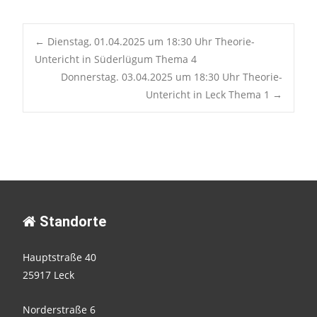
Post
←
Dienstag, 01.04.2025 um 18:30 Uhr Theorie-
Untericht in Süderlügum Thema 4
Donnerstag. 03.04.2025 um 18:30 Uhr Theorie-
navigation
Untericht in Leck Thema 1
→
Standorte
Hauptstraße 40
25917 Leck
Norderstraße 6