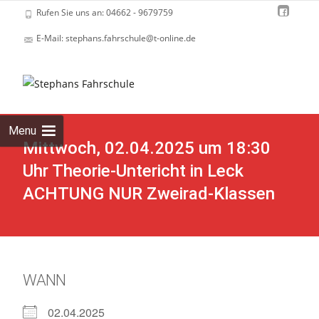
Rufen Sie uns an: 04662 - 9679759
E-Mail: stephans.fahrschule@t-online.de
Skip
to
cont
Menu
Mittwoch, 02.04.2025 um 18:30
Uhr Theorie-Untericht in Leck
ACHTUNG NUR Zweirad-Klassen
WANN
02.04.2025