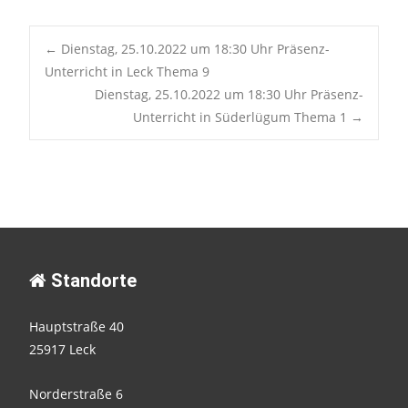
Post
←
Dienstag, 25.10.2022 um 18:30 Uhr Präsenz-
Unterricht in Leck Thema 9
Dienstag, 25.10.2022 um 18:30 Uhr Präsenz-
navigation
Unterricht in Süderlügum Thema 1
→
Standorte
Hauptstraße 40
25917 Leck
Norderstraße 6