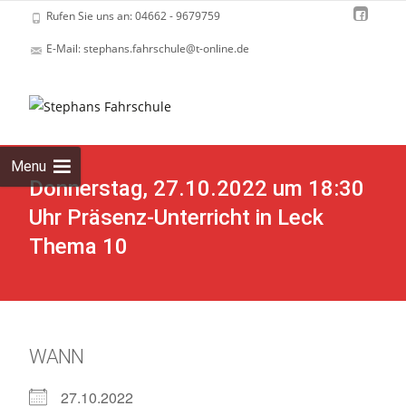
Rufen Sie uns an: 04662 - 9679759
E-Mail: stephans.fahrschule@t-online.de
Skip
to
cont
Menu
Donnerstag, 27.10.2022 um 18:30
Uhr Präsenz-Unterricht in Leck
Thema 10
WANN
27.10.2022