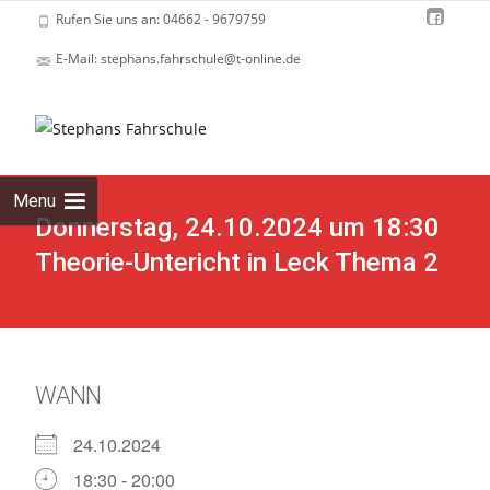
Rufen Sie uns an: 04662 - 9679759
E-Mail: stephans.fahrschule@t-online.de
Skip
to
cont
Menu
Donnerstag, 24.10.2024 um 18:30
Theorie-Untericht in Leck Thema 2
WANN
24.10.2024
18:30 - 20:00