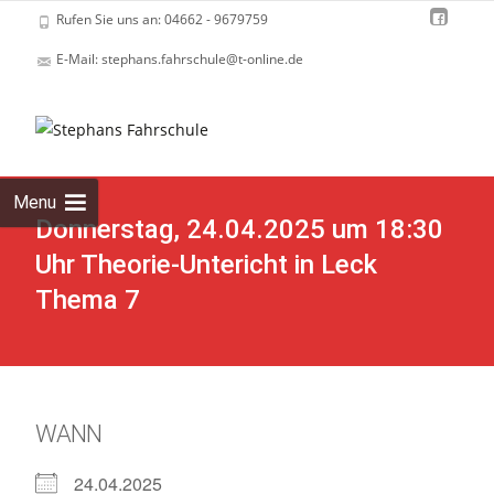
Rufen Sie uns an: 04662 - 9679759
E-Mail: stephans.fahrschule@t-online.de
Skip
to
cont
Menu
Donnerstag, 24.04.2025 um 18:30
Uhr Theorie-Untericht in Leck
Thema 7
WANN
24.04.2025