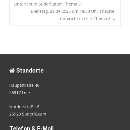
Post
Untericht in Süderlügum Thema 6
Dienstag, 29.04.2025 um 18:30 Uhr Theorie-
navigation
Untericht in Leck Thema 8
→
Standorte
Hauptstraße 40
25917 Leck
Norderstraße 6
25923 Süderlügum
Telefon & E-Mail