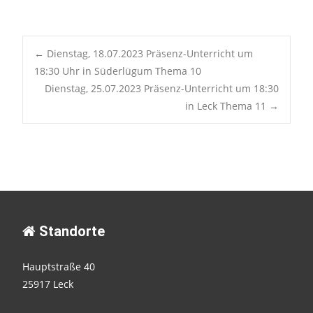
Post
←
Dienstag, 18.07.2023 Präsenz-Unterricht um
18:30 Uhr in Süderlügum Thema 10
Dienstag, 25.07.2023 Präsenz-Unterricht um 18:30
navigation
in Leck Thema 11
→
Standorte
Hauptstraße 40
25917 Leck