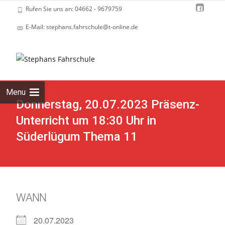
Rufen Sie uns an: 04662 - 9679759
E-Mail: stephans.fahrschule@t-online.de
Skip
to
cont
Menu
Donnerstag, 20.07.2023 Präsenz-
Unterricht um 18:30 Uhr in
Süderlügum Thema 11
WANN
20.07.2023