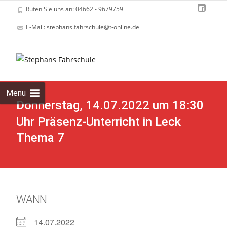
Rufen Sie uns an: 04662 - 9679759
E-Mail: stephans.fahrschule@t-online.de
Skip
to
cont
Menu
Donnerstag, 14.07.2022 um 18:30
Uhr Präsenz-Unterricht in Leck
Thema 7
WANN
14.07.2022