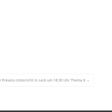
Office 365
Outlook Live
3 Präsenz-Unterricht in Leck um 18:30 Uhr Thema 8
→