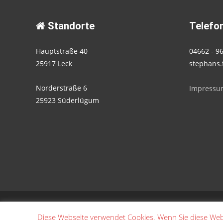
Standorte
Telefon
Hauptstraße 40
04662 - 9
25917 Leck
stephans.
Norderstraße 6
Impressu
25923 Süderlügum
Copyright © Stephans Fahrschule
Diese Webseite verwendet Cookies. Wenn Sie diese Web