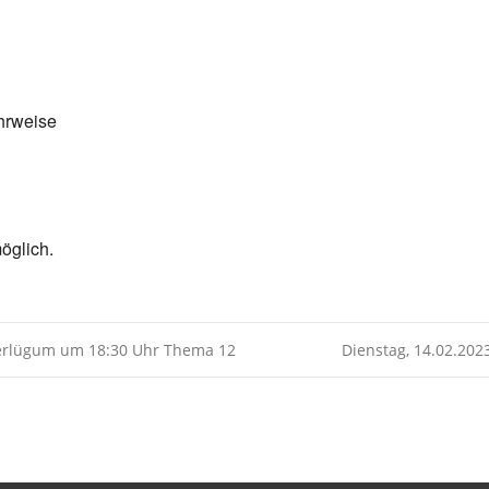
Kalender
iCalendar
hrweise
öglich.
derlügum um 18:30 Uhr Thema 12
Dienstag, 14.02.202