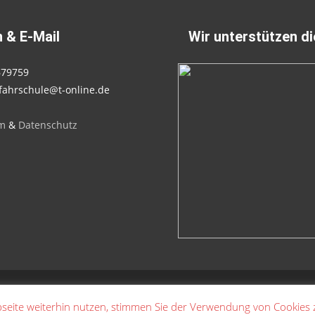
 & E-Mail
Wir unterstützen d
679759
fahrschule@t-online.de
m
&
Datenschutz
seite weiterhin nutzen, stimmen Sie der Verwendung von Cookies 