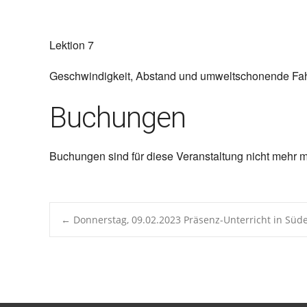
ICS herunterladen
Google 
Lektion 7
Geschwindigkeit, Abstand und umweltschonende Fa
Buchungen
Buchungen sind für diese Veranstaltung nicht mehr m
Post
←
Donnerstag, 09.02.2023 Präsenz-Unterricht in Sü
navigation