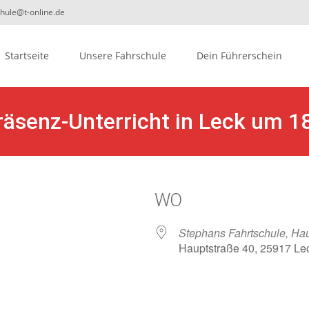
chule@t-online.de
ip
Startseite
Unsere Fahrschule
Dein Führerschein
ontent
räsenz-Unterricht in Leck um 1
WO
Stephans Fahrtschule, Hau
Hauptstraße 40, 25917 Le