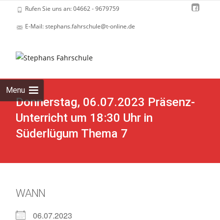
Rufen Sie uns an: 04662 - 9679759
E-Mail: stephans.fahrschule@t-online.de
Skip
to
cont
Menu
Donnerstag, 06.07.2023 Präsenz-
Unterricht um 18:30 Uhr in
Süderlügum Thema 7
WANN
06.07.2023