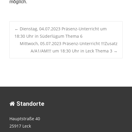
möglich.
Post
←
Dienstag, 04.07.2023 Präsenz-Unterricht um
18:30 Uhr in Süderlügum Thema 6
Mittwoch, 05.07.2023 Präsenz-Unterricht !!!Zusatz
navigation
A/A1/AM!!! um 18:30 Uhr in Leck Thema 3
→
Standorte
Hauptstraße 40
25917 Leck