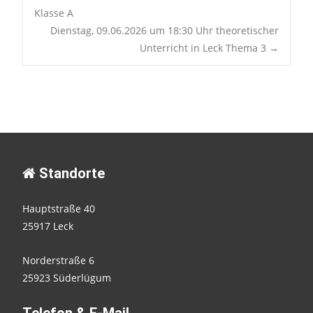
Klasse A
navigation
Dienstag, 09.06.2026 um 18:30 Uhr theoretischer
Unterricht in Leck Thema 3
→
Standorte
Hauptstraße 40
25917 Leck
Norderstraße 6
25923 Süderlügum