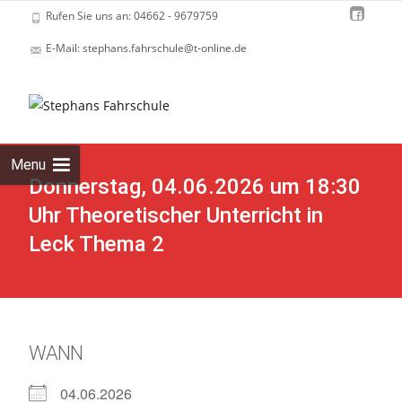
Rufen Sie uns an: 04662 - 9679759
E-Mail: stephans.fahrschule@t-online.de
Skip
to
cont
Menu
Donnerstag, 04.06.2026 um 18:30
Uhr Theoretischer Unterricht in
Leck Thema 2
WANN
04.06.2026