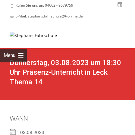
Rufen Sie uns an: 04662 - 9679759
E-Mail: stephans.fahrschule@t-online.de
Skip
to
cont
Menu
Donnerstag, 03.08.2023 um 18:30
Uhr Präsenz-Unterricht in Leck
Thema 14
WANN
03.08.2023