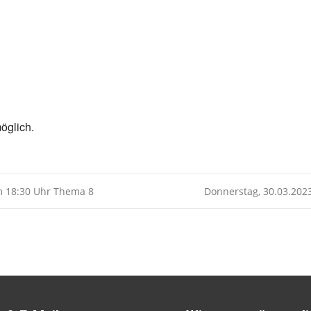
Kalender
iCalendar
öglich.
um 18:30 Uhr Thema 8
Donnerstag, 30.03.202