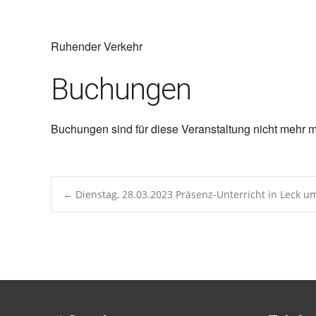
ICS herunterladen
Google 
Ruhender Verkehr
Buchungen
Buchungen sind für diese Veranstaltung nicht mehr m
Post
←
Dienstag, 28.03.2023 Präsenz-Unterricht in Leck 
navigation