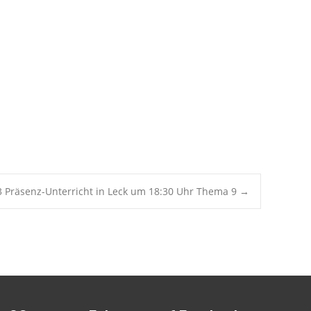
Office 365
Outlook Live
3 Präsenz-Unterricht in Leck um 18:30 Uhr Thema 9
→