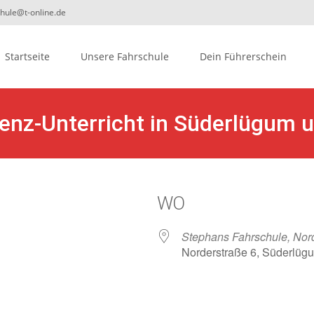
chule@t-online.de
ip
Startseite
Unsere Fahrschule
Dein Führerschein
ontent
senz-Unterricht in Süderlügum
WO
Stephans Fahrschule, Nor
Norderstraße 6, Süderlüg