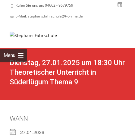
Rufen Sie uns an: 04662 - 9679759
E-Mail: stephans.fahrschule@t-online.de
Skip
to
cont
Menu
Dienstag, 27.01.2025 um 18:30 Uhr
Theoretischer Unterricht in
Süderlügum Thema 9
WANN
27.01.2026