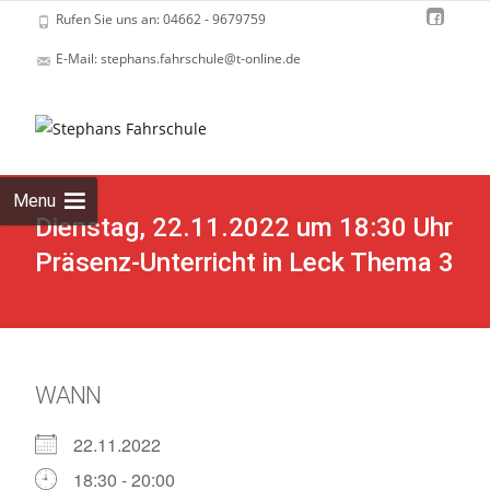
Rufen Sie uns an: 04662 - 9679759
E-Mail: stephans.fahrschule@t-online.de
Skip
to
cont
Menu
Dienstag, 22.11.2022 um 18:30 Uhr
Präsenz-Unterricht in Leck Thema 3
WANN
22.11.2022
18:30 - 20:00