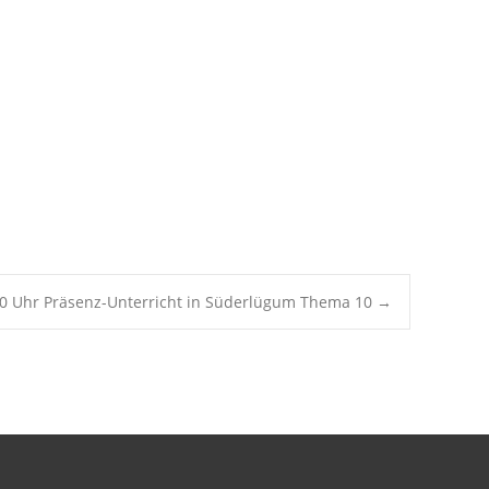
Office 365
Outlook Live
30 Uhr Präsenz-Unterricht in Süderlügum Thema 10
→