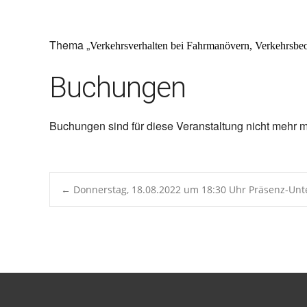
ICS herunterladen
Google 
Thema „
Verkehrsverhalten bei Fahrmanövern, Verkehrsbe
Buchungen
Buchungen sind für diese Veranstaltung nicht mehr m
Post
←
Donnerstag, 18.08.2022 um 18:30 Uhr Präsenz-Unte
navigation