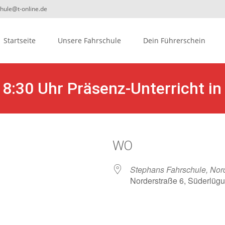
chule@t-online.de
ip
Startseite
Unsere Fahrschule
Dein Führerschein
ontent
18:30 Uhr Präsenz-Unterricht 
WO
Stephans Fahrschule, Nor
Norderstraße 6, Süderlüg