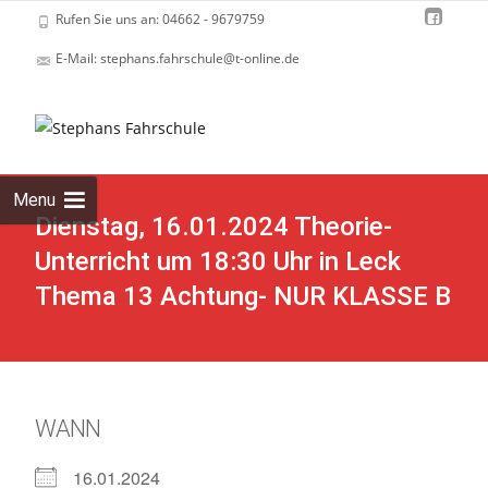
Rufen Sie uns an: 04662 - 9679759
E-Mail: stephans.fahrschule@t-online.de
Skip
to
cont
Menu
Dienstag, 16.01.2024 Theorie-
Unterricht um 18:30 Uhr in Leck
Thema 13 Achtung- NUR KLASSE B
WANN
16.01.2024