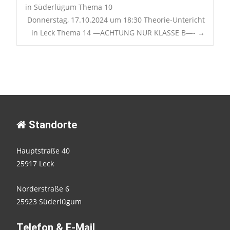
Post
in Süderlügum Thema 10
Donnerstag, 17.10.2024 um 18:30 Theorie-Untericht
navigation
in Leck Thema 14 —ACHTUNG NUR KLASSE B—-
→
Standorte
Hauptstraße 40
25917 Leck
Norderstraße 6
25923 Süderlügum
Telefon & E-Mail