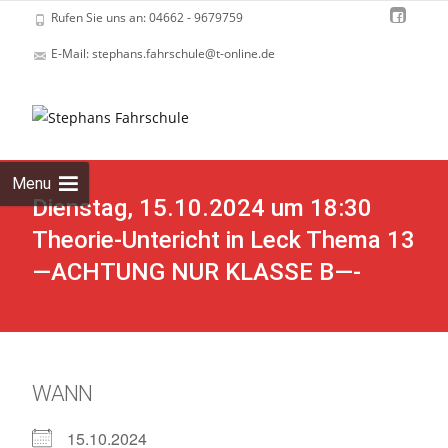
Rufen Sie uns an: 04662 - 9679759
E-Mail: stephans.fahrschule@t-online.de
Skip
to
cont
Menu
Dienstag, 15.10.2024 um 18:30
Theorie-Untericht in Leck Thema 13
—ACHTUNG NUR KLASSE B—-
WANN
15.10.2024