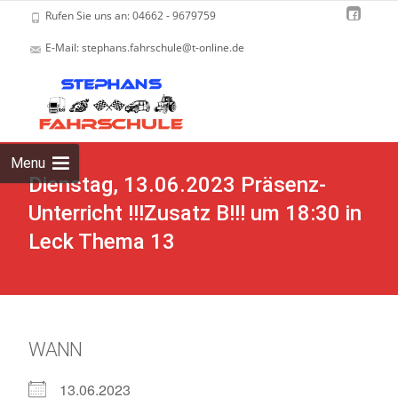
Rufen Sie uns an: 04662 - 9679759
E-Mail: stephans.fahrschule@t-online.de
Skip
to
cont
Menu
Dienstag, 13.06.2023 Präsenz-
Unterricht !!!Zusatz B!!! um 18:30 in
Leck Thema 13
WANN
13.06.2023