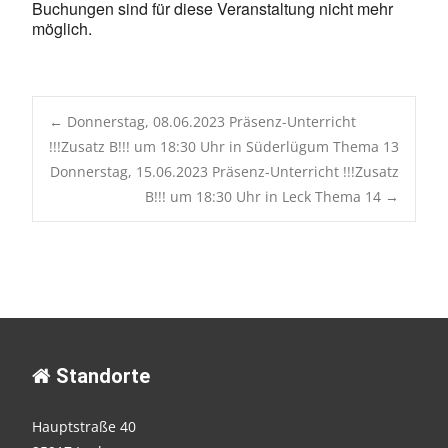
Buchungen sind für diese Veranstaltung nicht mehr
möglich.
Post
←
Donnerstag, 08.06.2023 Präsenz-Unterricht
!!!Zusatz B!!! um 18:30 Uhr in Süderlügum Thema 13
Donnerstag, 15.06.2023 Präsenz-Unterricht !!!Zusatz
navigation
B!!! um 18:30 Uhr in Leck Thema 14
→
Standorte
Hauptstraße 40