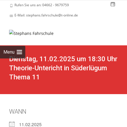
Rufen Sie uns an: 04662 - 9679759
E-Mail: stephans.fahrschule@t-online.de
Skip
to
cont
Menu
Dienstag, 11.02.2025 um 18:30 Uhr
Theorie-Untericht in Süderlügum
Thema 11
WANN
11.02.2025