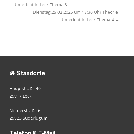
Post
Untericht in Leck Thema 3
Dienstag,25.02.2025 um 18:30 Uhr Theorie-
navigation
Untericht in Leck Thema 4
→
Standorte
Hauptstraße 40
25917 Leck
Norderstraße 6
25923 Süderlügum
Telefon & E-Mail