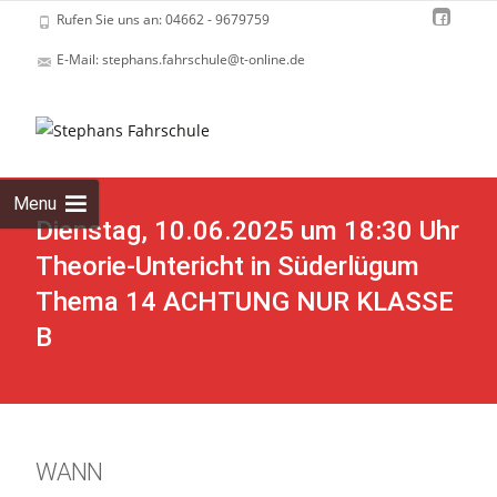
Rufen Sie uns an: 04662 - 9679759
E-Mail: stephans.fahrschule@t-online.de
Skip
to
cont
Menu
Dienstag, 10.06.2025 um 18:30 Uhr
Theorie-Untericht in Süderlügum
Thema 14 ACHTUNG NUR KLASSE
B
WANN