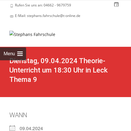
Rufen Sie uns an: 04662 - 9679759
E-Mail: stephans.fahrschule@t-online.de
Skip
to
cont
Menu
Dienstag, 09.04.2024 Theorie-
Unterricht um 18:30 Uhr in Leck
Thema 9
WANN
09.04.2024