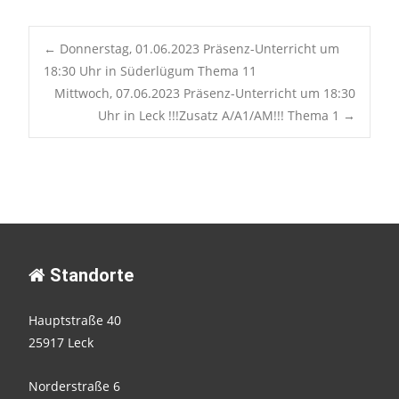
Post
←
Donnerstag, 01.06.2023 Präsenz-Unterricht um
18:30 Uhr in Süderlügum Thema 11
Mittwoch, 07.06.2023 Präsenz-Unterricht um 18:30
navigation
Uhr in Leck !!!Zusatz A/A1/AM!!! Thema 1
→
Standorte
Hauptstraße 40
25917 Leck
Norderstraße 6