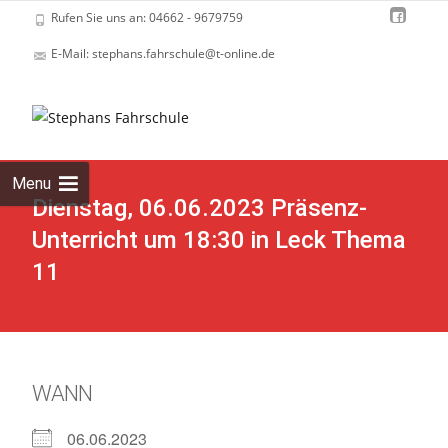
Rufen Sie uns an: 04662 - 9679759
E-Mail: stephans.fahrschule@t-online.de
Skip
to
cont
Menu
Dienstag, 06.06.2023 Präsenz-
Unterricht um 18:30 in Leck Thema
11
WANN
06.06.2023