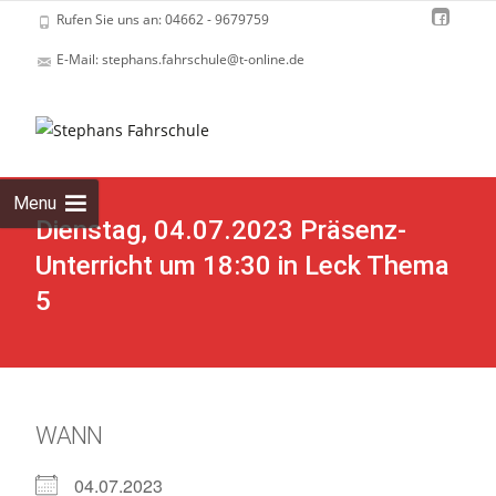
Rufen Sie uns an: 04662 - 9679759
E-Mail: stephans.fahrschule@t-online.de
Skip
to
cont
Menu
Dienstag, 04.07.2023 Präsenz-
Unterricht um 18:30 in Leck Thema
5
WANN
04.07.2023