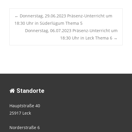
Post
←
Donnerstag, 29.06.2023 Präsenz-Unterricht um
18:30 Uhr in Süderlügum Thema 5
Donnerstag, 06.07.2023 Präsenz-Unterricht um
navigation
18:30 Uhr in Leck Thema 6
→
Standorte
Hauptstraße 40
25917 Leck
Norderstraße 6