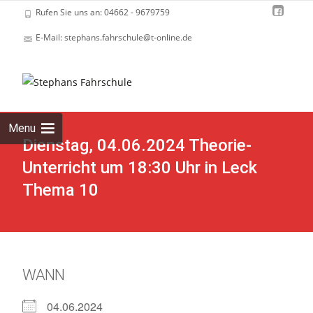
Rufen Sie uns an: 04662 - 9679759
E-Mail: stephans.fahrschule@t-online.de
Skip
to
cont
Menu
Dienstag, 04.06.2024 Theorie-
Unterricht um 18:30 Uhr in Leck
Thema 10
WANN
04.06.2024