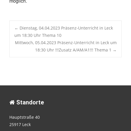
möglich.
Post
←
Dienstag, 04.04.2023 Präsenz-Unterricht in Leck
um 18:30 Uhr Thema 10
Mittwoch, 05.04.2023 Präsenz-Unterricht in Leck um
navigation
18:30 Uhr !!!Zusatz A/AM/A1!!! Thema 1
→
Standorte
Hauptstraße 40
25917 Leck