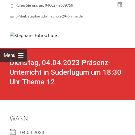
Rufen Sie uns an: 04662 - 9679759
E-Mail: stephans.fahrschule@t-online.de
Skip
to
cont
Menu
Dienstag, 04.04.2023 Präsenz-
Unterricht in Süderlügum um 18:30
Uhr Thema 12
WANN
04.04.2023